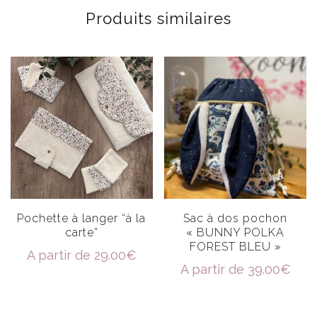
Produits similaires
Pochette à langer “à la
Sac à dos pochon
carte”
« BUNNY POLKA
FOREST BLEU »
A partir de
29.00
€
A partir de
39.00
€