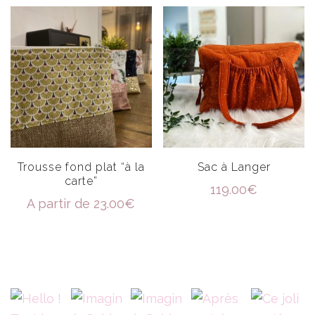
Trousse fond plat “à la
Sac à Langer
carte”
119.00
€
A partir de
23.00
€