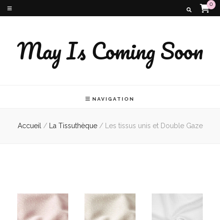
0
May Is Coming Soon
NAVIGATION
Accueil
/
La Tissuthèque
/
Les tissus unis et Double Gaze