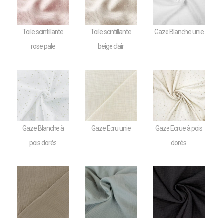
Toile scintillante
Toile scintillante
Gaze Blanche unie
rose pale
beige clair
Gaze Blanche à
Gaze Ecru unie
Gaze Ecrue à pois
pois dorés
dorés