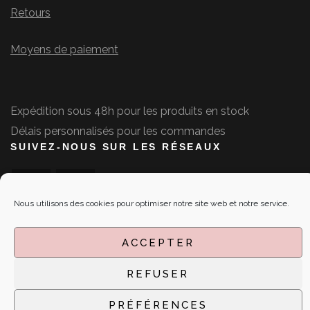
Retours
Moyens de paiement
Expédition sous 48h pour les produits en stock
Délais personnalisés pour les commandes
SUIVEZ-NOUS SUR LES RÉSEAUX
Nous utilisons des cookies pour optimiser notre site web et notre service.
ACCEPTER
2020 Copyright May Is Coming Soon.
Blossom Chic -
REFUSER
Développé par
Blossom Themes
.Propulsé par
WordPress
.
PRÉFÉRENCES