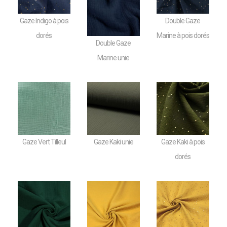
Gaze Indigo à pois
Double Gaze
dorés
Marine à pois dorés
Double Gaze
Marine unie
Gaze Vert Tilleul
Gaze Kaki unie
Gaze Kaki à pois
dorés