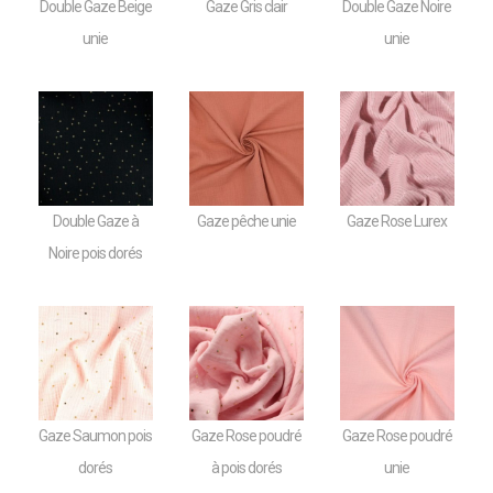
Gaze Gris clair
Double Gaze Noire
Double Gaze Beige
unie
unie
Double Gaze à
Gaze pêche unie
Gaze Rose Lurex
Noire pois dorés
Gaze Saumon pois
Gaze Rose poudré
Gaze Rose poudré
dorés
à pois dorés
unie