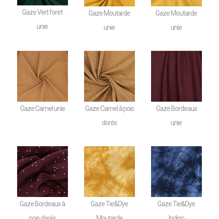
Gaze Vert foret
Gaze Moutarde
Gaze Moutarde
unie
unie
unie
Gaze Camel unie
Gaze Camel à pois
Gaze Bordeaux
dorés
unie
Gaze Bordeaux à
Gaze Tie&Dye
Gaze Tie&Dye
pois dorés
Moutarde
Indigo