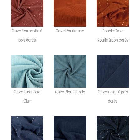
Gaze Terracotta à
Gaze Rouille unie
Double Gaze
pois dorés
Rouille à pois dorés
Gaze Turquoise
Gaze Bleu Pétrole
Gaze Indigo à pois
Clair
dorés