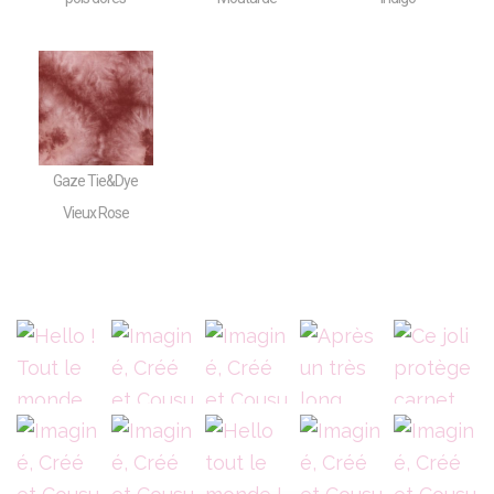
Gaze Tie&Dye
Vieux Rose