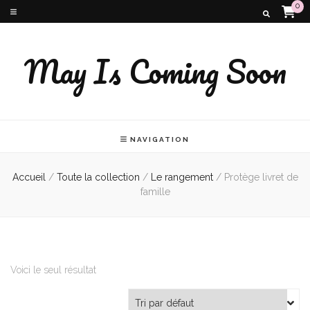
0
May Is Coming Soon
NAVIGATION
Accueil
/
Toute la collection
/
Le rangement
/
Protège livret de
famille
Voici le seul résultat