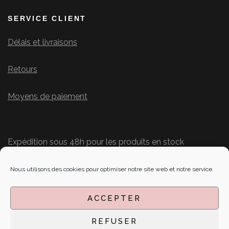
SERVICE CLIENT
Délais et livraisons
Retours
Moyens de paiement
Expédition sous 48h pour les produits en stock
Délais personnalisés pour les commandes
SUIVEZ-NOUS SUR LES RÉSEAUX
Nous utilisons des cookies pour optimiser notre site web et notre service.
ACCEPTER
REFUSER