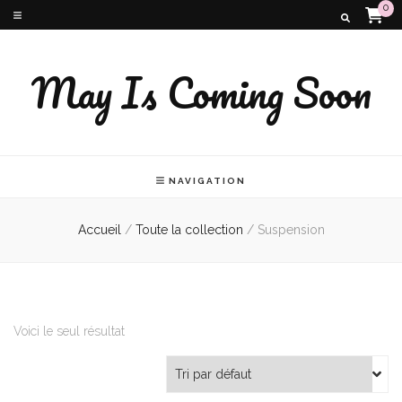
0
May Is Coming Soon
NAVIGATION
Accueil
/
Toute la collection
/
Suspension
Voici le seul résultat