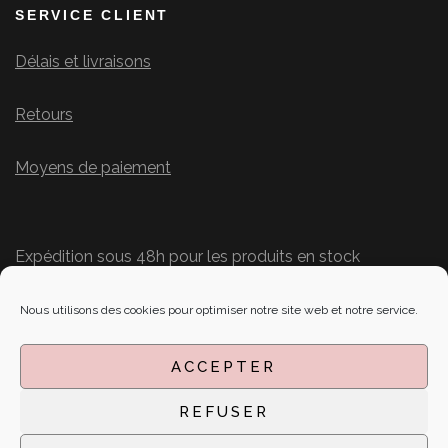
SERVICE CLIENT
Délais et livraisons
Retours
Moyens de paiement
Expédition sous 48h pour les produits en stock
Délais personnalisés pour les commandes
SUIVEZ-NOUS SUR LES RÉSEAUX
Nous utilisons des cookies pour optimiser notre site web et notre service.
ACCEPTER
REFUSER