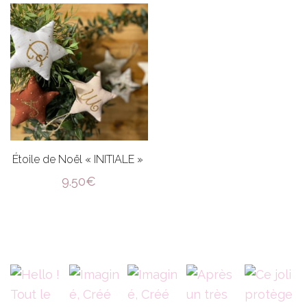
Étoile de Noël « INITIALE »
9.50
€