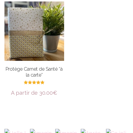
Protège Carnet de Santé “à
la carte”
Note
A partir de
30.00
€
5.00
sur 5