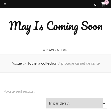
0
May Is Coming Soon
NAVIGATION
Accueil
/
Toute la collection
/
protège carnet de santé
Voici le seul résultat