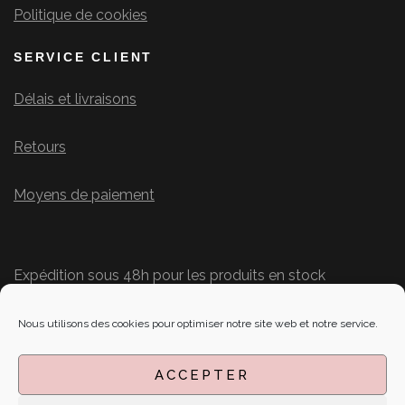
Politique de cookies
SERVICE CLIENT
Délais et livraisons
Retours
Moyens de paiement
Expédition sous 48h pour les produits en stock
Délais personnalisés pour les commandes
SUIVEZ-NOUS SUR LES RÉSEAUX
Nous utilisons des cookies pour optimiser notre site web et notre service.
ACCEPTER