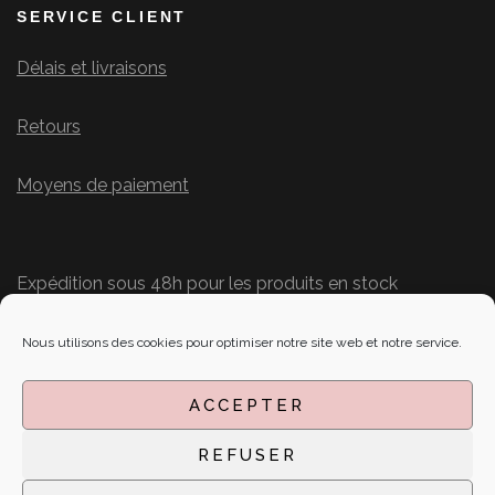
SERVICE CLIENT
Délais et livraisons
Retours
Moyens de paiement
Expédition sous 48h pour les produits en stock
Délais personnalisés pour les commandes
SUIVEZ-NOUS SUR LES RÉSEAUX
Nous utilisons des cookies pour optimiser notre site web et notre service.
ACCEPTER
REFUSER