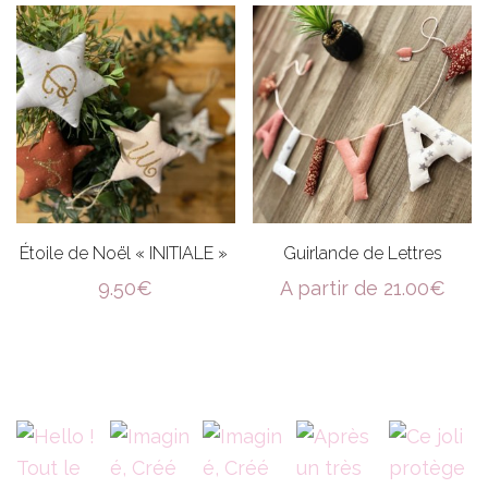
Étoile de Noël « INITIALE »
Guirlande de Lettres
9.50
€
A partir de
21.00
€