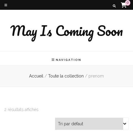
0
May Is Coming Soon
NAVIGATION
Accueil
/
Toute la collection
/
prenom
2 résultats affichés