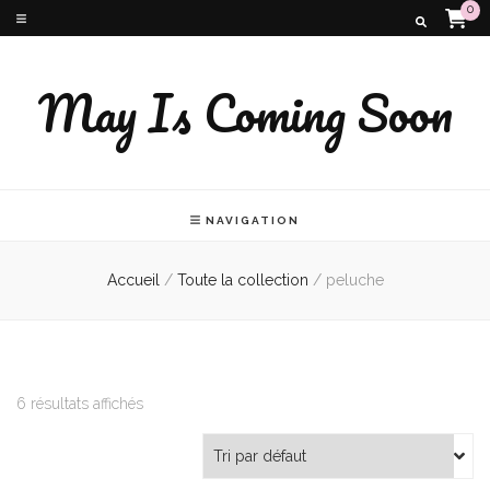
0
May Is Coming Soon
NAVIGATION
Accueil
/
Toute la collection
/
peluche
6 résultats affichés