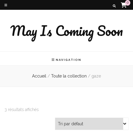
0
May Is Coming Soon
NAVIGATION
Accueil
/
Toute la collection
/
gaze
3 résultats affichés